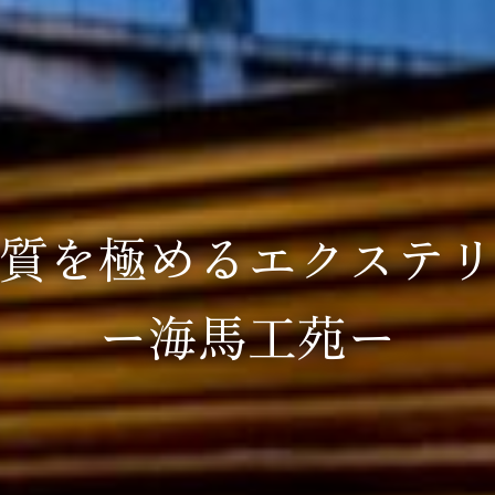
質を極めるエクステ
ー海馬工苑ー