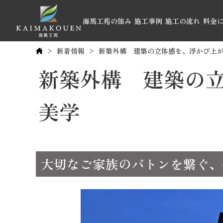
海馬工苑の強み
施工事例
施工の流れ
料金
新着情報
新築外構 建築の立体感を、浮かび上
新築外構 建築の
美学
大切なご家族のバトンを繋ぐ、