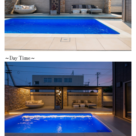
～Day Time～