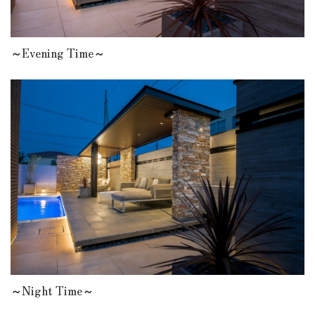
～Evening Time～
～Night Time～