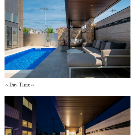
～Day Time～